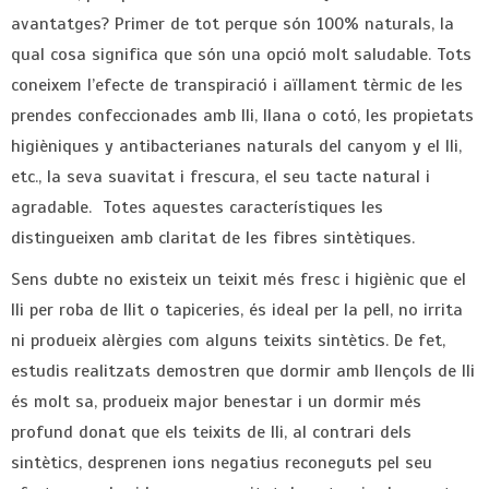
avantatges? Primer de tot perque són 100% naturals, la
qual cosa significa que són una opció molt saludable. Tots
coneixem l’efecte de transpiració i aïllament tèrmic de les
prendes confeccionades amb lli, llana o cotó, les propietats
higièniques y antibacterianes naturals del canyom y el lli,
etc., la seva suavitat i frescura, el seu tacte natural i
agradable. Totes aquestes característiques les
distingueixen amb claritat de les fibres sintètiques.
Sens dubte no existeix un teixit més fresc i higiènic que el
lli per roba de llit o tapiceries, és ideal per la pell, no irrita
ni produeix alèrgies com alguns teixits sintètics. De fet,
estudis realitzats demostren que dormir amb llençols de lli
és molt sa, produeix major benestar i un dormir més
profund donat que els teixits de lli, al contrari dels
sintètics, desprenen ions negatius reconeguts pel seu